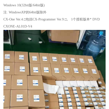
Windows 10(32bit版/64bit版)
注. WindowsXP的64bit版除外
CX-One Ver.4.□包括CX-Programmer Ver.9.□。 1个授权版本* DVD
CXONE-AL01D-V4