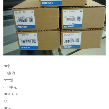
30个
I/O点的
N□□型
CPU单元
2064_lu_6_3
AC
100～