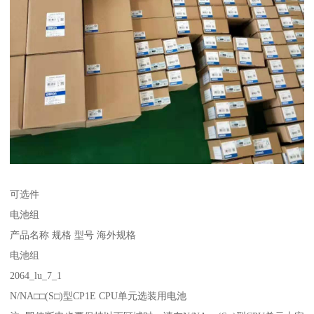
可选件
电池组
产品名称 规格 型号 海外规格
电池组
2064_lu_7_1
N/NA□□(S□)型CP1E CPU单元选装用电池