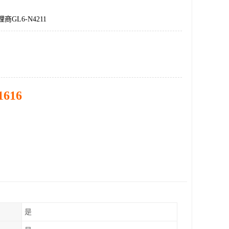
商GL6-N4211
1616
是