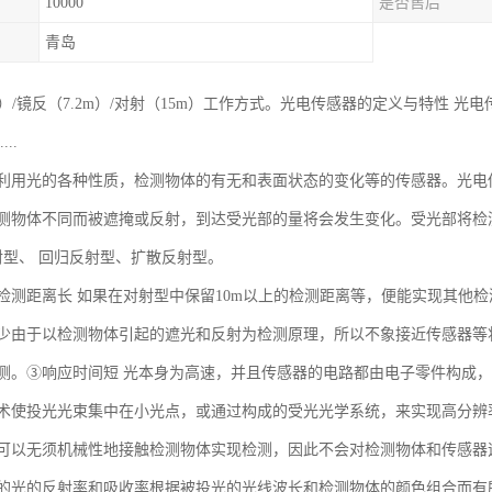
10000
是否售后
青岛
m）/镜反（7.2m）/对射（15m）工作方式。光电传感器的定义与特性
..
利用光的各种性质，检测物体的有无和表面状态的变化等的传感器。光电
测物体不同而被遮掩或反射，到达受光部的量将会发生变化。受光部将检
射型、 回归反射型、扩散反射型。
检测距离长 如果在对射型中保留10m以上的检测距离等，便能实现其他
少由于以检测物体引起的遮光和反射为检测原理，所以不象接近传感器等将
测。③响应时间短 光本身为高速，并且传感器的电路都由电子零件构成
术使投光光束集中在小光点，或通过构成的受光光学系统，来实现高分辨
可以无须机械性地接触检测物体实现检测，因此不会对检测物体和传感器
的光的反射率和吸收率根据被投光的光线波长和检测物体的颜色组合而有