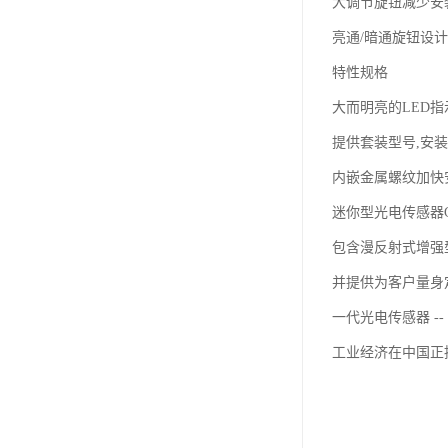
大调节旋钮减少安
亮通/暗通旋钮设
特性规格
大而明亮的LED
提供套装型号,安
内嵌金属螺纹加快
迷你型光电传感器G6
包含漫反射式增强型
并提供为客户量身
一代光电传感器 --
工业经济在中国正