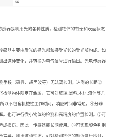
是
 光电传感器是利用光的各种性质，检测物体的有无和表面状态
传感器主要由发光的投光部和接受光线的受光部构成。如
测出这种变化，并转换为电气信号进行输出。光电传感器
检测手段（磁性、超声波等）无法离检测。达到的长距②
检测物体限定在金属，它可对玻璃.塑料.木材.液体等几
，所以不包含机械性工作时间，响应时间非常短。④分辨
率。也可进行微小物体的检测和高精度的位置检测。⑤可
造成损伤。因此，传感器能长期使用。⑥可实现颜色判别
所差异。利用这种性质，可对检测物体的颜色进行检测。