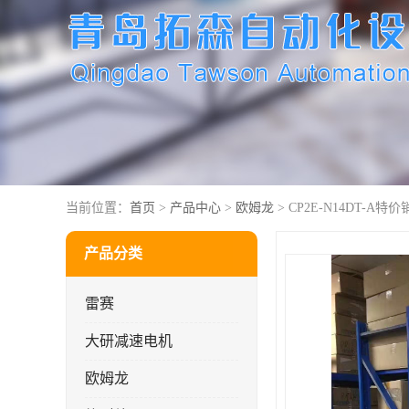
当前位置：
首页
>
产品中心
>
欧姆龙
> CP2E-N14DT-A特价
产品分类
雷赛
大研减速电机
欧姆龙