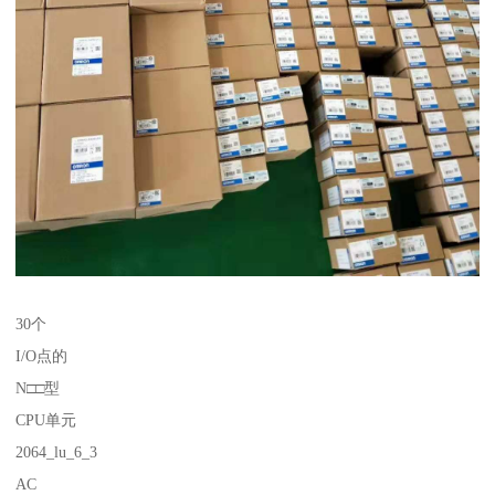
30个
I/O点的
N□□型
CPU单元
2064_lu_6_3
AC