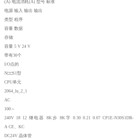
(A) 电流消耗(A) 型号 标准
电源 输入 输出 输出
类型 程序
容量 数据
存储
容量 5 V 24 V
带有30个
I/O点的
N□□S1型
CPU单元
2064_lu_2_1
AC
100～
240V 18 12 继电器 8K步 8K字 0.30 0.21 0.07 CP1E-N30S1DR-
A CE、KC
DC24V 晶体管