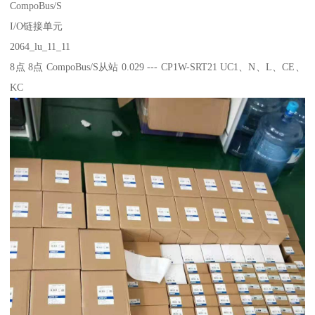
CompoBus/S
I/O链接单元
2064_lu_11_11
8点 8点 CompoBus/S从站 0.029 --- CP1W-SRT21 UC1、N、L、CE、
KC