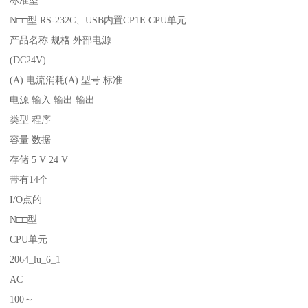
标准型
N□□型 RS-232C、USB内置CP1E CPU单元
产品名称 规格 外部电源
(DC24V)
(A) 电流消耗(A) 型号 标准
电源 输入 输出 输出
类型 程序
容量 数据
存储 5 V 24 V
带有14个
I/O点的
N□□型
CPU单元
2064_lu_6_1
AC
100～