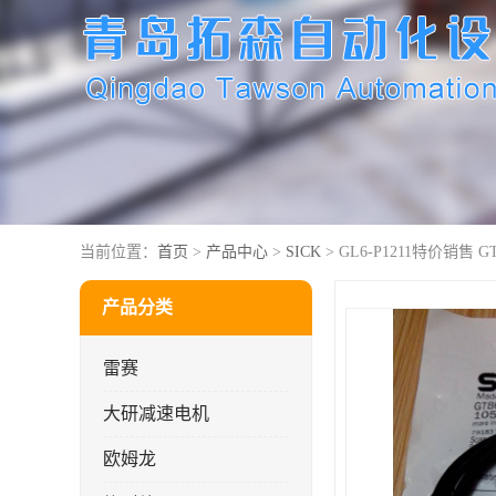
当前位置：
首页
>
产品中心
>
SICK
> GL6-P1211特价销售 G
产品分类
雷赛
大研减速电机
欧姆龙