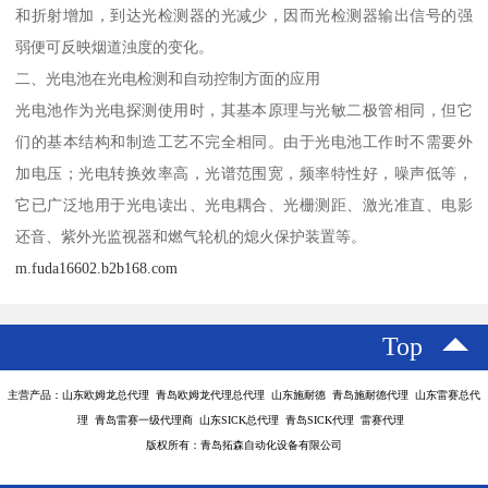
和折射增加，到达光检测器的光减少，因而光检测器输出信号的强
弱便可反映烟道浊度的变化。
二、光电池在光电检测和自动控制方面的应用
光电池作为光电探测使用时，其基本原理与光敏二极管相同，但它
们的基本结构和制造工艺不完全相同。由于光电池工作时不需要外
加电压；光电转换效率高，光谱范围宽，频率特性好，噪声低等，
它已广泛地用于光电读出、光电耦合、光栅测距、激光准直、电影
还音、紫外光监视器和燃气轮机的熄火保护装置等。
m.fuda16602.b2b168.com
Top
主营产品：山东欧姆龙总代理 青岛欧姆龙代理总代理 山东施耐德 青岛施耐德代理 山东雷赛总代
理 青岛雷赛一级代理商 山东SICK总代理 青岛SICK代理 雷赛代理
版权所有：青岛拓森自动化设备有限公司