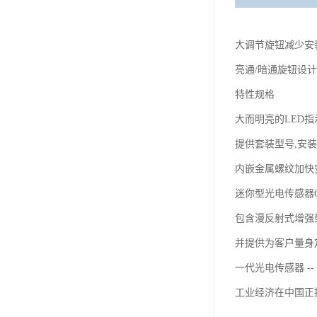
大调节旋钮减少安
亮通/暗通旋钮设
特性规格
大而明亮的LED
提供套装型号,安
内嵌金属螺纹加快
迷你型光电传感器G6
包含漫反射式增强型
并提供为客户量身
一代光电传感器 --
工业经济在中国正