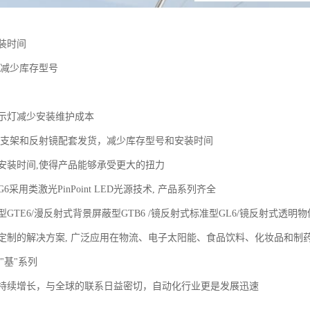
装时间
计减少库存型号
指示灯减少安装维护成本
装支架和反射镜配套发货，减少库存型号和安装时间
安装时间,使得产品能够承受更大的扭力
采用类激光PinPoint LED光源技术, 产品系列齐全
GTE6/漫反射式背景屏蔽型GTB6 /镜反射式标准型GL6/镜反射式透明物
定制的解决方案, 广泛应用在物流、电子太阳能、食品饮料、化妆品和制
 "基"系列
持续增长，与全球的联系日益密切，自动化行业更是发展迅速