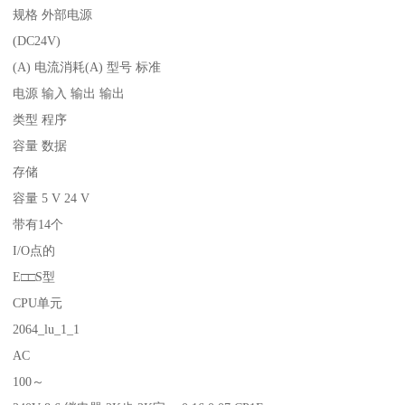
规格 外部电源
(DC24V)
(A) 电流消耗(A) 型号 标准
电源 输入 输出 输出
类型 程序
容量 数据
存储
容量 5 V 24 V
带有14个
I/O点的
E□□S型
CPU单元
2064_lu_1_1
AC
100～