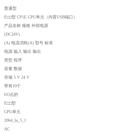
普通型
E□□型 CP1E CPU单元（内置USB端口）
产品名称 规格 外部电源
(DC24V)
(A) 电流消耗(A) 型号 标准
电源 输入 输出 输出
类型 程序
容量 数据
存储 5 V 24 V
带有10个
I/O点的
E□□型
CPU单元
2064_lu_5_1
AC