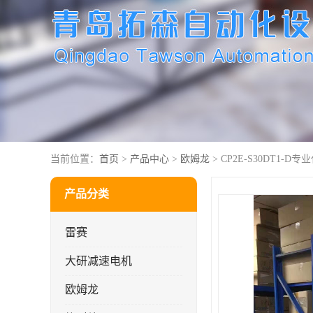
当前位置：
首页
>
产品中心
>
欧姆龙
> CP2E-S30DT1-D专
产品分类
雷赛
大研减速电机
欧姆龙