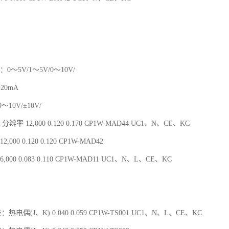
：0～5V/1～5V/0～10V/
～20mA
10V/±10V/
分辨率 12,000 0.120 0.170 CP1W-MAD44 UC1、N、CE、KC
,000 0.120 0.120 CP1W-MAD42
,000 0.083 0.110 CP1W-MAD11 UC1、N、L、CE、KC
：热电偶(J、K) 0.040 0.059 CP1W-TS001 UC1、N、L、CE、KC