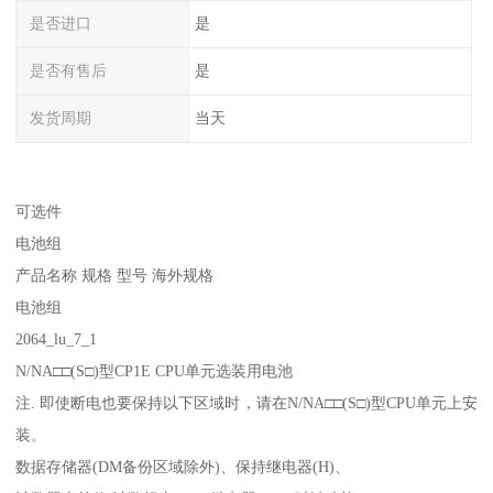
是否进口
是
是否有售后
是
发货周期
当天
可选件
电池组
产品名称 规格 型号 海外规格
电池组
2064_lu_7_1
N/NA□□(S□)型CP1E CPU单元选装用电池
注. 即使断电也要保持以下区域时，请在N/NA□□(S□)型CPU单元上安
装。
数据存储器(DM备份区域除外)、保持继电器(H)、