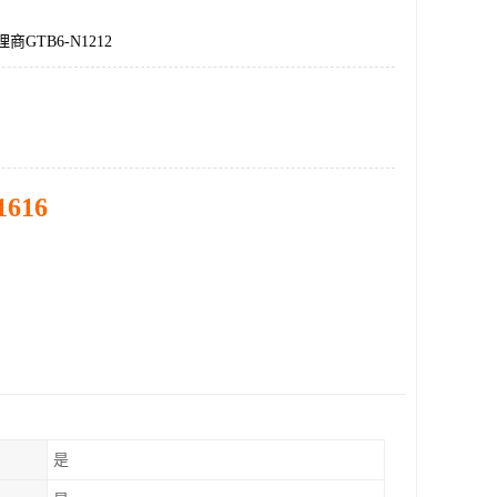
商GTB6-N1212
1616
是