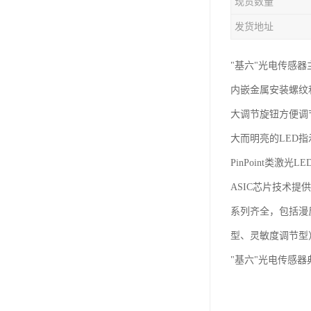
现货数量
发货地址
"基六"光电传感器
内嵌金属安装螺纹和
大调节旋钮方便调
大而明亮的LED
PinPoint类激
ASIC芯片技术提
系列齐全，包括漫
型、灵敏度调节型
"基六"光电传感