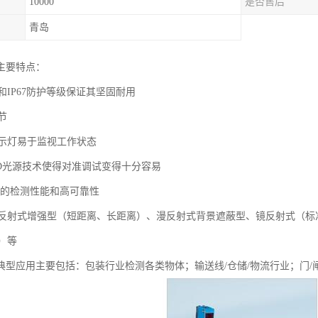
10000
是否售后
青岛
主要特点：
IP67防护等级保证其坚固耐用
节
指示灯易于监视工作状态
光LED光源技术使得对准调试变得十分容易
供的检测性能和高可靠性
反射式增强型（短距离、长距离）、漫反射式背景遮蔽型、镜反射式（标
）等
器典型应用主要包括：包装行业检测各类物体；输送线/仓储/物流行业；门