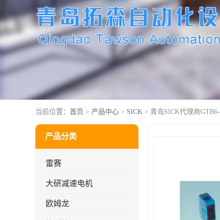
当前位置：
首页
>
产品中心
>
SICK
> 青岛SICK代理商GTB6-N
产品分类
雷赛
大研减速电机
欧姆龙