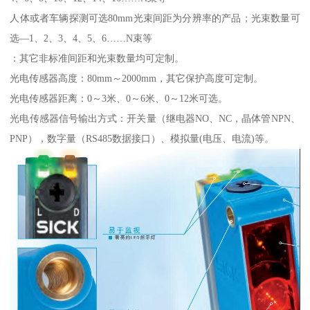
人体或者车辆探测可选80mm光束间距为分辨率的产品；光束数量可
选—1、2、3、4、5、6……N束等
：其它非标准间距和光束数量均可定制。
光电传感器高度：80mm～2000mm，其它保护高度可定制。
光电传感器距离：0～3米、0～6米、0～12米可选。
光电传感器信号输出方式：开关量（继电器NO、NC，晶体管NPN、
PNP），数字量（RS485数据接口）、模拟量(电压、电流)等。