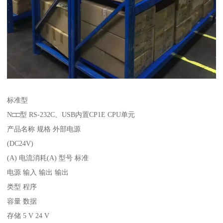
标准型
N□□型 RS-232C、USB内置CP1E CPU单元
产品名称 规格 外部电源
(DC24V)
(A) 电流消耗(A) 型号 标准
电源 输入 输出 输出
类型 程序
容量 数据
存储 5 V 24 V