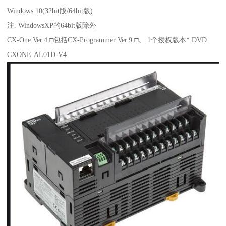
Windows 10(32bit版/64bit版)
注. WindowsXP的64bit版除外
CX-One Ver.4.□包括CX-Programmer Ver.9.□。 1个授权版本* DVD
CXONE-AL01D-V4