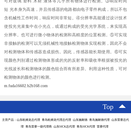
可对玻璃.塑料.木材.液体等几乎所有物体进行检测。③响应时间
短 光本身为高速，并且传感器的电路都由电子零件构成，所以不包
含机械性工作时间，响应时间非常短。④分辨率高能通过设计技术
使投光光束集中在小光点，或通过构成的受光光学系统，来实现高
分辨率。也可进行微小物体的检测和高精度的位置检测。⑤可实现
非接触的检测可以无须机械性地接触检测物体实现检测，因此不会
对检测物体和传感器造成损伤。因此，传感器能长期使用。⑥可实
现颜色判别通过检测物体形成的光的反射率和吸收率根据被投光的
光线波长和检测物体的颜色组合而有所差异。利用这种性质，可对
检测物体的颜色进行检测。
m.fuda16602.b2b168.com
Top
主营产品：山东欧姆龙总代理 青岛欧姆龙代理总代理 山东施耐德 青岛施耐德代理 山东雷赛总代
理 青岛雷赛一级代理商 山东SICK总代理 青岛SICK代理 雷赛代理