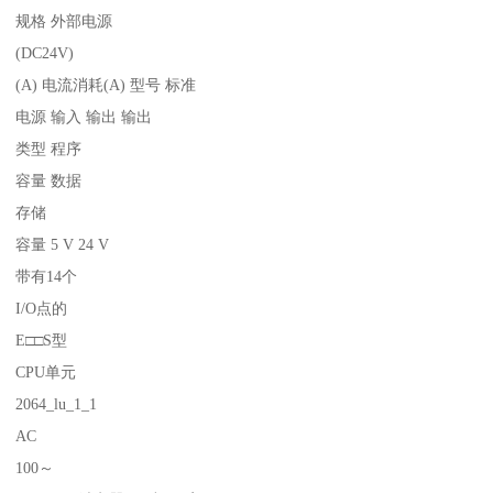
规格 外部电源
(DC24V)
(A) 电流消耗(A) 型号 标准
电源 输入 输出 输出
类型 程序
容量 数据
存储
容量 5 V 24 V
带有14个
I/O点的
E□□S型
CPU单元
2064_lu_1_1
AC
100～