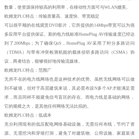
数量，使资源保持较高的利用率，在移动性方面可与WLAN媲美。
欧姆龙PLC特点：传输质量高、速度快、带宽稳定
可以很平顺的在线观赏DVD影片，它所提供的14Mbps带宽可以为很
多应用平台提供保证。新的电力线标准HomePlug AV传输速度已经达
到了200Mbps；为了确保QoS，HomePlug AV采用了时分多路访问
（TDMA）与带有冲突检测机能的载体侦听多路访问（CSMA）协
议，两者结合，能够很好地传输流媒体。
欧姆龙PLC特点：范围广
无所不在的电力线网络也是这种技术的优势。虽然无线网络可以做
到不破墙，但对于高层建筑来说，其必需布设N多个AP才能满足需
求，而且同样不能避免信号盲区的存在。而电力线是基础的网络，
它的规模之大，是其他任何网络无法比拟的。
欧姆龙PLC特点：低成本
充分利用现有的低压配电网络基础设施，无需任何布线，节约了资
源。无需挖沟和穿墙打洞，避免了对建筑物、公用设施、家庭装潢