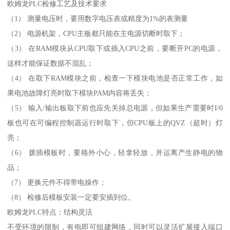
欧姆龙PLC检修工艺及技术要求
（1） 测量电压时，要用数字电压表或精度为1%的表测量
（2） 电源机架，CPU主板都只能在主电源切断时取下；
（3） 在RAM模块从CPU取下或插入CPU之前，要断开PC的电源，
这样才能保证数据不混乱；
（4） 在取下RAM模块之前，检查一下模块电池是否正常工作，如
果电池故障灯亮时取下模块PAM内容将丢失；
（5） 输入/输出板取下前也应先关掉总电源，但如果生产需要时I/0
板也可在可编程控制器运行时取下，但CPU板上的QVZ（超时）灯
亮；
（6） 拨插模板时，要格外小心，轻拿轻放，并运离产生静电的物
品；
（7） 更换元件不得带电操作；
（8） 检修后模板安装一定要安插到位。
欧姆龙PLC特点：结构灵活
不受环境的限制，有电即可组建网络，同时可以灵活扩展接入端口