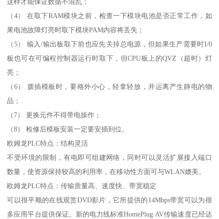
这样才能保证数据不混乱；
（4） 在取下RAM模块之前，检查一下模块电池是否正常工作，如
果电池故障灯亮时取下模块PAM内容将丢失；
（5） 输入/输出板取下前也应先关掉总电源，但如果生产需要时I/0
板也可在可编程控制器运行时取下，但CPU板上的QVZ（超时）灯
亮；
（6） 拨插模板时，要格外小心，轻拿轻放，并运离产生静电的物
品；
（7） 更换元件不得带电操作；
（8） 检修后模板安装一定要安插到位。
欧姆龙PLC特点：结构灵活
不受环境的限制，有电即可组建网络，同时可以灵活扩展接入端口
数量，使资源保持较高的利用率，在移动性方面可与WLAN媲美。
欧姆龙PLC特点：传输质量高、速度快、带宽稳定
可以很平顺的在线观赏DVD影片，它所提供的14Mbps带宽可以为很
多应用平台提供保证。新的电力线标准HomePlug AV传输速度已经达