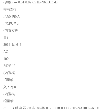
(源型) --- 0.31 0.02 CP1E-N60DT1-D
带有20个
I/O点的NA
型CPU单元
(内置模拟
量)
2064_lu_6_6
AC
100～
240V 12
(内置模
拟量输
入：2) 8
(内置模
拟量输
出：1) 继电器 8K步 8K字 0.30 0.18 0.11 CP1E-NA20DR-A UC1、