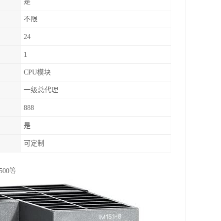
是
不限
24
1
CPU模块
一级总代理
888
是
可定制
500等