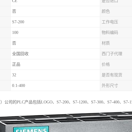
CE
是否进口
否
颜色
S7-200
工作电压
100
物料编码
否
材质
全国回收
西门子代理
正品
价格
32
是否有现货
0.1-400
外形尺寸
公司的PLC产品包括LOGO、S7-200、S7-1200、S7-300、S7-400、S7-1