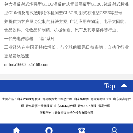
包含漫反射式增强型GTE6/漫反射式背景屏蔽型GTB6 /镜反射式标准
型GL6/镜反射式透明物体检测型GL6G/对射式标准型GSE6等型号
并提供为客户量身定制的解决方案, 广泛应用在物流、电子太阳能、
食品饮料、化妆品和制药、机械制造、汽车及其零部件等行业。
一代光电传感器 -- "基"系列
工业经济在中国正持续增长，与全球的联系日益密切，自动化行业
更是发展迅速
m.fuda16602.b2b168.com
Top
主营产品：山东欧姆龙总代理 青岛欧姆龙代理总代理 山东施耐德 青岛施耐德代理 山东雷赛总代
理 青岛雷赛一级代理商 山东SICK总代理 青岛SICK代理 雷赛代理
版权所有：青岛拓森自动化设备有限公司