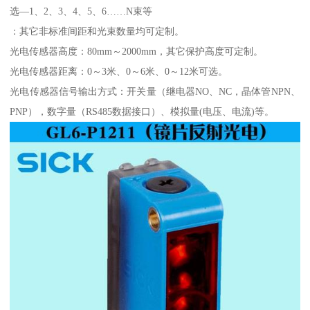
选—1、2、3、4、5、6……N束等
：其它非标准间距和光束数量均可定制。
光电传感器高度：80mm～2000mm，其它保护高度可定制。
光电传感器距离：0～3米、0～6米、0～12米可选。
光电传感器信号输出方式：开关量（继电器NO、NC，晶体管NPN、
PNP），数字量（RS485数据接口）、模拟量(电压、电流)等。