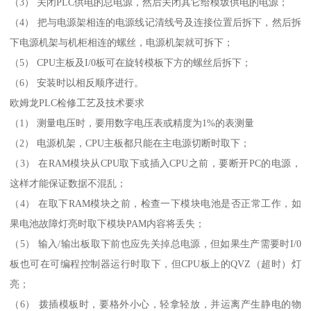
（3） 关闭PLC供电的总电源，然后关闭其它给模坂供电的电源；
（4） 把与电源架相连的电源线记清线号及连接位置后拆下，然后拆
下电源机架与机柜相连的螺丝，电源机架就可拆下；
（5） CPU主板及I/0板可在旋转模板下方的螺丝后拆下；
（6） 安装时以相反顺序进行。
欧姆龙PLC检修工艺及技术要求
（1） 测量电压时，要用数字电压表或精度为1%的表测量
（2） 电源机架，CPU主板都只能在主电源切断时取下；
（3） 在RAM模块从CPU取下或插入CPU之前，要断开PC的电源，
这样才能保证数据不混乱；
（4） 在取下RAM模块之前，检查一下模块电池是否正常工作，如
果电池故障灯亮时取下模块PAM内容将丢失；
（5） 输入/输出板取下前也应先关掉总电源，但如果生产需要时I/0
板也可在可编程控制器运行时取下，但CPU板上的QVZ（超时）灯
亮；
（6） 拨插模板时，要格外小心，轻拿轻放，并运离产生静电的物