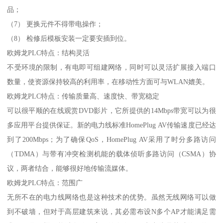
品；
（7） 更换元件不得带电操作；
（8） 检修后模板安装一定要安插到位。
欧姆龙PLC特点：结构灵活
不受环境的限制，有电即可组建网络，同时可以灵活扩展接入端口
数量，使资源保持较高的利用率，在移动性方面可与WLAN媲美。
欧姆龙PLC特点：传输质量高、速度快、带宽稳定
可以很平顺的在线观赏DVD影片，它所提供的14Mbps带宽可以为很
多应用平台提供保证。新的电力线标准HomePlug AV传输速度已经达
到了200Mbps；为了确保QoS，HomePlug AV采用了时分多路访问
（TDMA）与带有冲突检测机能的载体侦听多路访问（CSMA）协
议，两者结合，能够很好地传输流媒体。
欧姆龙PLC特点：范围广
无所不在的电力线网络也是这种技术的优势。虽然无线网络可以做
到不破墙，但对于高层建筑来说，其必需布设N多个AP才能满足需