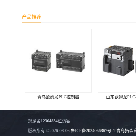
产品推荐
青岛欧姆龙PLC控制器
山东欧姆龙PL
您是第
12364834
位访客
版权所有 ©2026-08-06
鲁ICP备2024066867号-1
青岛拓森