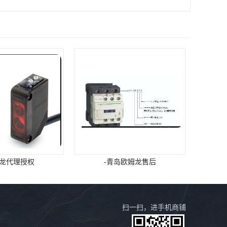
姆龙代理授权
-青岛欧姆龙售后
扫一扫，进手机商铺