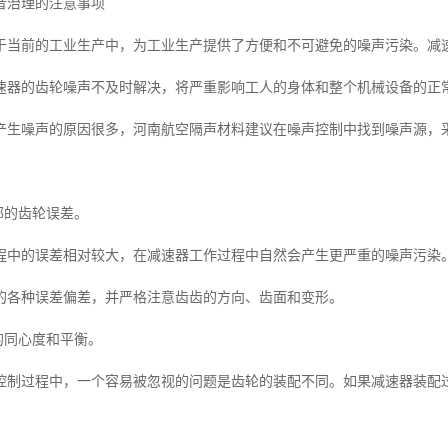
音治理的注意事项
于当前的工业生产中，为工业生产提供了方便和不可避免的噪声污染。减
速器的齿轮噪声不及时解决，将严重影响工人的身体和整个机械设备的正
产生噪声的原因很多，河南航空隔声材料建议在噪声控制中找到噪声源，
部的齿轮误差。
程中的误差相对较大，在减速器工作过程中自然会产生更严重的噪声污染
的各种误差偏差，并严格注意齿齿的方向、齿面和变形。
的同心度和平衡。
控制过程中，一个容易被忽视的问题是齿轮的装配不同。如果减速器装配