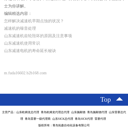
士为你讲解。
编辑精选内容：
怎样解决减速机早期点蚀的状况？
减速机的噪音处理
山东减速机齿轮毁坏的原因及注意事项
山东减速机使用常识
山东减速电机的寿命延长秘诀
m.fuda16602.b2b168.com
Top
主营产品：山东欧姆龙总代理 青岛欧姆龙代理总代理 山东施耐德 青岛施耐德代理 山东雷赛总代
理 青岛雷赛一级代理商 山东SICK总代理 青岛SICK代理 雷赛代理
版权所有：青岛拓森自动化设备有限公司