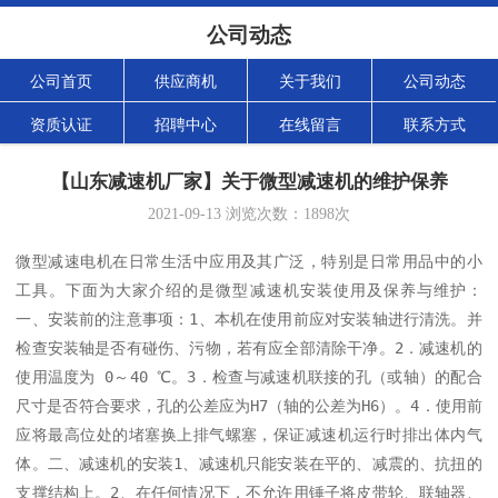
公司动态
公司首页
供应商机
关于我们
公司动态
资质认证
招聘中心
在线留言
联系方式
【山东减速机厂家】关于微型减速机的维护保养
2021-09-13
浏览次数：
1898
次
微型减速电机在日常生活中应用及其广泛，特别是日常用品中的小
工具。下面为大家介绍的是微型减速机安装使用及保养与维护：
一、安装前的注意事项：1、本机在使用前应对安装轴进行清洗。并
检查安装轴是否有碰伤、污物，若有应全部清除干净。2．减速机的
使用温度为 0～40 ℃。3．检查与减速机联接的孔（或轴）的配合
尺寸是否符合要求，孔的公差应为H7（轴的公差为H6）。4．使用前
应将最高位处的堵塞换上排气螺塞，保证减速机运行时排出体内气
体。二、减速机的安装1、减速机只能安装在平的、减震的、抗扭的
支撑结构上。2、在任何情况下，不允许用锤子将皮带轮、联轴器、