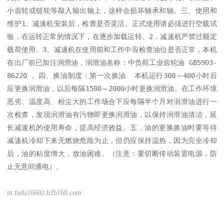
小齿轮或链轮等敲入输出轴上，这样会损坏轴承和轴。三、使用和
维护1、减速机安装后，检查是否灵活。正式使用请必须进行空载试
验，在运转正常的情况下，在逐步加载运转。2．减速机严禁过额定
载荷使用。3、减速机在使用前和工作中应检查油位是否正常，本机
在出厂前已加注润滑油，润滑油名称：中负荷工业齿轮油 GB5903-
86220 。四、换油制度：第一次换油  本机运行300～400小时后
应更换润滑油，以后每隔1500～2000小时更换润滑油。在工作环境
恶劣、温度高、粉尘大的工作场合下应每隔半个月对润滑油进行一
次检查，发现润滑油有污物即更换润滑油，以保持润滑油清洁，延
长减速机的使用寿命，提高经济效益。五．油的更换换油时要等待
减速机冷却下来无燃烧危险为止，但仍应保持温热，因为完全冷却
后，油的粘度增大，放油困难。（注意：要切断传动装置电源，防
止无意间通电）。
m.fuda16602.b2b168.com