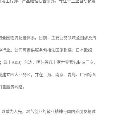
级研发工程师、产品经理联合创办。专注于工业自动化解
的全国物流配送体系。目前，主要业务领域范围涉及汽
种行业。公司可提供服务包括法国施耐德；日本欧姆
福；瑞士ABB；台达，明纬等几十家世界著名制造厂商，
域建立四大业务区，并在上海、南京、青岛、广州等各
销售服务网络。
。以敢为人先，艰苦创业的敬业精神与国内外朋友精诚