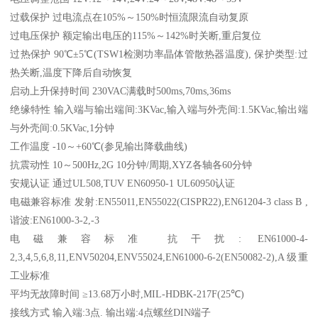
过载保护 过电流点在105%～150%时恒流限流自动复原
过电压保护 额定输出电压的115%～142%时关断,重启复位
过热保护 90℃±5℃(TSW1检测功率晶体管散热器温度), 保护类型:过
热关断,温度下降后自动恢复
启动上升保持时间 230VAC满载时500ms,70ms,36ms
绝缘特性 输入端与输出端间:3KVac,输入端与外壳间:1.5KVac,输出端
与外壳间:0.5KVac,1分钟
工作温度 -10～+60℃(参见输出降载曲线)
抗震动性 10～500Hz,2G 10分钟/周期,XYZ各轴各60分钟
安规认证 通过UL508,TUV EN60950-1 UL60950认证
电磁兼容标准 发射:EN55011,EN55022(CISPR22),EN61204-3 class B ,
谐波:EN61000-3-2,-3
电磁兼容标准 抗干扰: EN61000-4-
2,3,4,5,6,8,11,ENV50204,ENV55024,EN61000-6-2(EN50082-2),A级重
工业标准
平均无故障时间 ≥13.68万小时,MIL-HDBK-217F(25℃)
接线方式 输入端:3点. 输出端:4点螺丝DIN端子