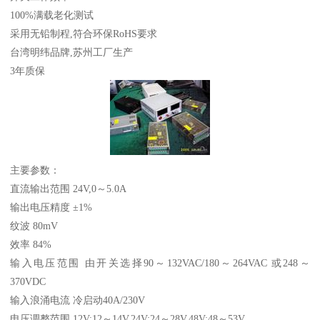
100%满载老化测试
采用无铅制程,符合环保RoHS要求
台湾明纬品牌,苏州工厂生产
3年质保
主要参数：
直流输出范围 24V,0～5.0A
输出电压精度 ±1%
纹波 80mV
效率 84%
输入电压范围 由开关选择90～132VAC/180～264VAC 或248～
370VDC
输入浪涌电流 冷启动40A/230V
电压调整范围 12V:12～14V,24V:24～28V,48V:48～53V