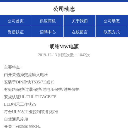
公司动态
公司首页
供应商机
关于我们
公司动态
资质认证
招聘中心
在线留言
联系方式
明纬MW电源
2019-12-13
浏览次数：
1842
次
主要特点：
由开关选择交流输入电压
安装于DIN导轨TS35/7.5或15
有短路保护/过载保护/过电压保护/过热保护
安规认证UL/CUL/TUV/CB/CE
LED指示工作状态
符合UL508(工业控制装备)标准
自然通风冷却
开关工作频率 55KHz