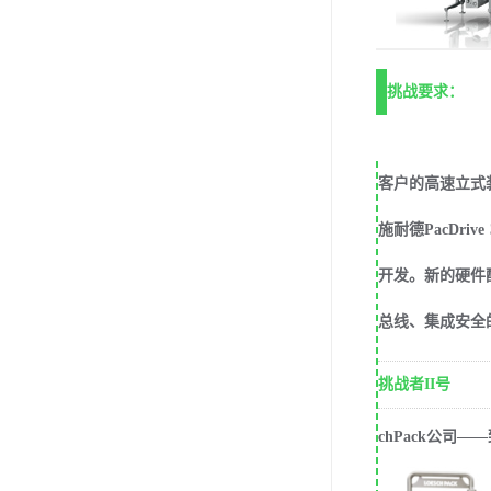
挑战要求：
客户的高速立式
施耐德PacDr
开发。新的硬件配
总线、集成安全
挑战者II号
chPack公司