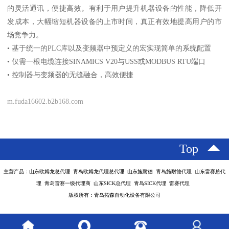
的灵活通讯，便捷高效。有利于用户提升机器设备的性能，降低开
发成本，大幅缩短机器设备的上市时间，真正有效地提高用户的市
场竞争力。
• 基于统一的PLC库以及变频器中预定义的宏实现简单的系统配置
• 仅需一根电缆连接SINAMICS V20与USS或MODBUS RTU端口
• 控制器与变频器的无缝融合，高效便捷
m.fuda16602.b2b168.com
Top
主营产品：山东欧姆龙总代理 青岛欧姆龙代理总代理 山东施耐德 青岛施耐德代理 山东雷赛总代
理 青岛雷赛一级代理商 山东SICK总代理 青岛SICK代理 雷赛代理
版权所有：青岛拓森自动化设备有限公司