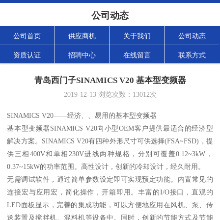
公司动态
公司首页
供应商机
关于我们
公司动态
资质认证
招聘中心
在线留言
联系方式
青岛西门子SINAMICS V20 基本型变频器
2019-12-13
浏览次数：
13012
次
SINAMICS V20——经济、、易用的基本型变频器
基本型变频器SINAMICS V20向小型OEM客户提供最适合的经济型
解决方案。SINAMICS V20有四种外形尺寸可供选择(FSA~FSD)，提
供三相400V和单相230V进线两种规格，分别可覆盖0.12~3kW，
0.37~15kW的功率范围。高性设计，创新的冷却设计，经久耐用。
无需调试软件，通过简单参数设定即可实现预定功能。内置常见的
连接宏与应用宏，简化操作，开箱即用。丰富的I/O接口，直观的
LED面板显示，完善的集成功能，可以方便地应用在风机、泵、传
送装置及搅拌机、混料机等设备中。同时，创新的节能方式及节能