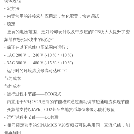
调试过程
• 宏方法
- 内置常用的连接宏与应用宏，简化配置，快速调试
• 稳定
- 更宽的电压范围、更好冷却设计以及带涂层的PCB板大大提升了变
频器在恶劣环境中的稳定性
- 保证在以下总线电压范围内运行：
- 1AC 200 V … 240 V (-10 % / +10 %)
- 3AC 380 V … 480 V (-15 % / +10 %)
- 运行时的环境温度最高可达60 °C
节约成本
节约成本
• 运行过程中节能——ECO模式
- 内置用于V/f和V2/f控制的节能模式通过自动调节磁通电流实现节能
- 变频器支持以kWh、CO2甚至当地货币单位来显示能耗数值
• 运行过程中节能——DC共联
- 相同额定功率的SINAMICS V20变频器可以共用同一直流总线，能
量再利用