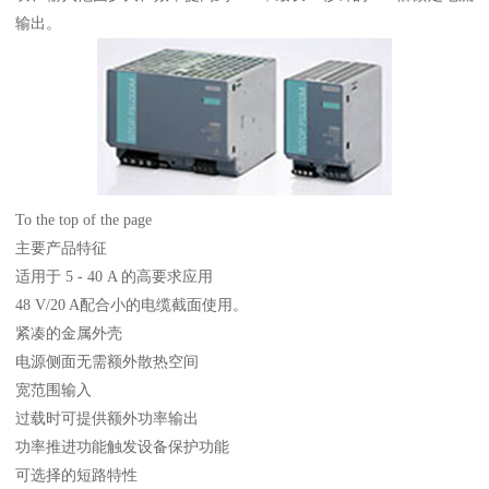
输出。
To the top of the page
主要产品特征
适用于 5 - 40 A 的高要求应用
48 V/20 A配合小的电缆截面使用。
紧凑的金属外壳
电源侧面无需额外散热空间
宽范围输入
过载时可提供额外功率输出
功率推进功能触发设备保护功能
可选择的短路特性