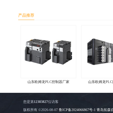
产品推荐
山东欧姆龙PLC控制器特点
-欧姆龙代
您是第
12383827
位访客
版权所有 ©2026-08-07
鲁ICP备2024066867号-1
青岛拓森