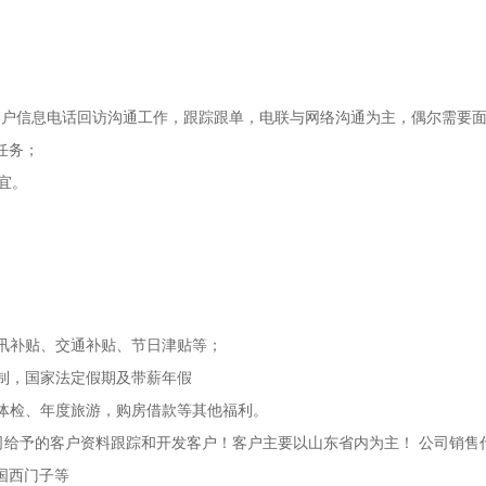
的客户信息电话回访沟通工作，跟踪跟单，电联与网络沟通为主，偶尔需要
任务；
宜。
通讯补贴、交通补贴、节日津贴等；
时制，国家法定假期及带薪年假
度体检、年度旅游，购房借款等其他福利。
司给予的客户资料跟踪和开发客户！客户主要以山东省内为主！ 公司销售
德国西门子等