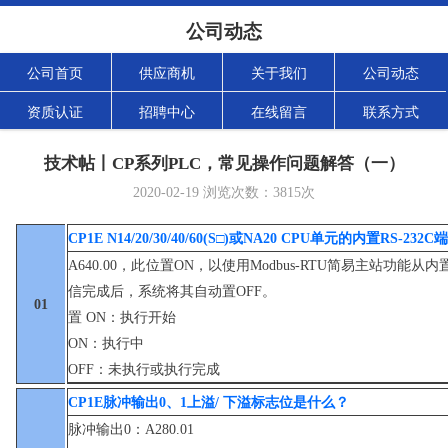
公司动态
公司首页
供应商机
关于我们
公司动态
资质认证
招聘中心
在线留言
联系方式
技术帖丨CP系列PLC，常见操作问题解答（一）
2020-02-19
浏览次数：
3815
次
CP1E N14/20/30/40/60(S□)或NA20 CPU单元的内置RS-
A640.00，此位置ON，以使用Modbus-RTU简易主站功能从
信完成后，系统将其自动置OFF。
01
置 ON：执行开始
ON：执行中
OFF：未执行或执行完成
CP1E脉冲输出0、1上溢/ 下溢标志位是什么？
脉冲输出0：A280.01